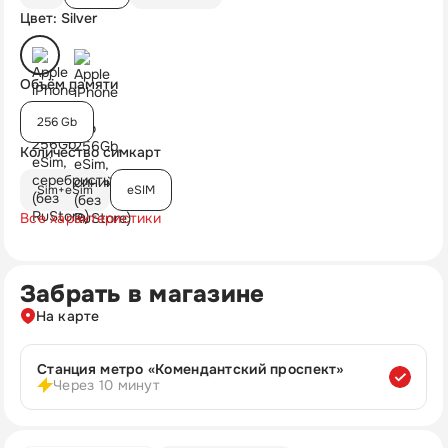
Цвет: Silver
Объём памяти
256 Gb
Количество симкарт
Sim+eSim
eSIM
Все характеристики
Забрать в магазине
На карте
Станция метро «Комендантский проспект»
Через 10 минут