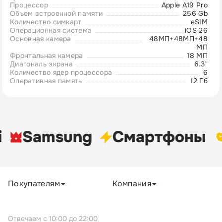
Процессор
Apple A19 Pro
Объем встроенной памяти
256 Gb
Количество симкарт
eSIM
Операционная система
iOS 26
Основная камера
48МП+48МП+48
МП
Фронтальная камера
18 MП
Диагональ экрана
6.3"
Количество ядер процессора
6
Оперативная память
12 Гб
Samsung
Cмартфоны
Покупателям
Компания
c 10:00 до 22:00