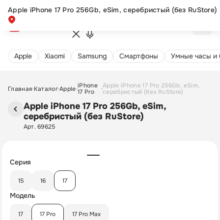
Apple iPhone 17 Pro 256Gb, eSim, серебристый (без RuStore)
Apple
Xiaomi
Samsung
Cмартфоны
Умные часы и
iPhone
Apple iPhone 17 Pro 256Gb, eSim,
Главная
Каталог
Apple
17 Pro
серебристый (без RuStore)
Apple iPhone 17 Pro 256Gb, eSim,
серебристый (без RuStore)
Арт. 69625
Серия
15
16
17
Модель
17
17 Pro
17 Pro Max