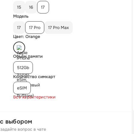
15
16
17
Модель
17
17 Pro
17 Pro Max
Цвет: Orange
Объём памяти
512Gb
Количество симкарт
eSIM
Все характеристики
с выбором
задайте вопрос в чате