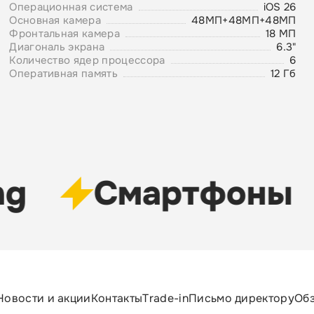
Операционная система
iOS 26
Основная камера
48МП+48МП+48МП
Фронтальная камера
18 MП
Диагональ экрана
6.3"
Количество ядер процессора
6
Оперативная память
12 Гб
g
Cмартфоны
Новости и акции
Контакты
Trade-in
Письмо директору
Об