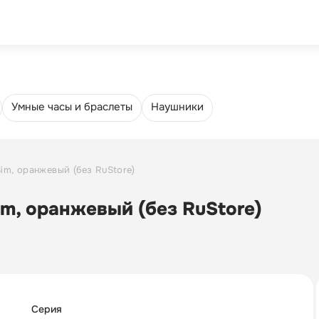
Trade-in
Еще
4.8
5
Умные часы и браслеты
Наушники
Sim, оранжевый (без RuStore)
Sim, оранжевый (без RuStore)
Серия