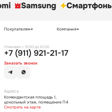
omi
Samsung
Cмартфон
Покупателям
Компания
c 10:00 до 22:00
+7 (911) 921-21-17
Заказать звонок
Адреса
Комендантская площадь 1,
цокольный этаж, помещение П4
Смотреть на карте