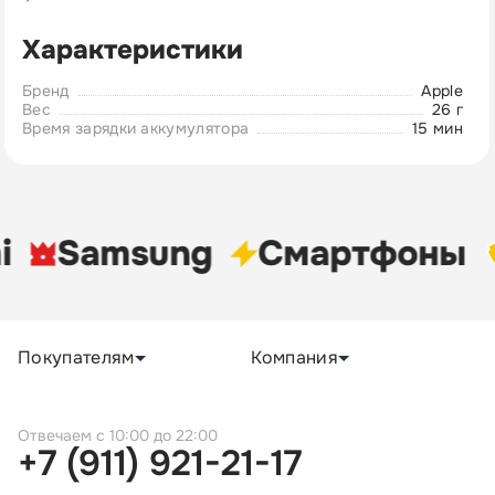
Характеристики
Бренд
Apple
Вес
26 г
Время зарядки аккумулятора
15 мин
i
Samsung
Cмартфоны
Покупателям
Компания
c 10:00 до 22:00
+7 (911) 921-21-17