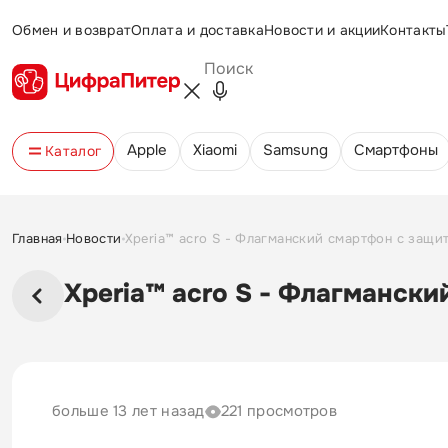
Обмен и возврат
Оплата и доставка
Новости и акции
Контакты
Apple
Xiaomi
Samsung
Cмартфоны
Каталог
Главная
Новости
Xperia™ acro S - Флагманский смартфон с защит
Xperia™ acro S - Флагмански
больше 13 лет назад
221 просмотров