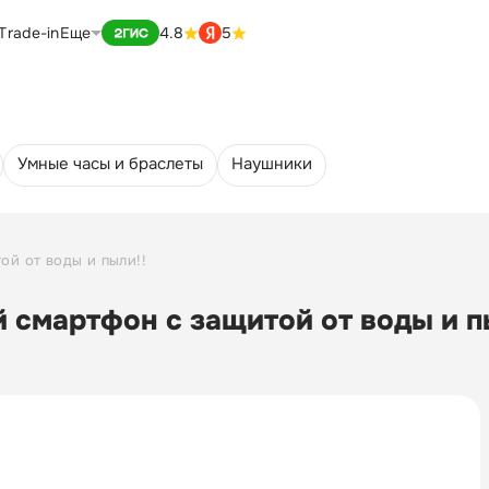
Trade-in
Еще
4.8
5
Умные часы и браслеты
Наушники
ой от воды и пыли!!
й смартфон с защитой от воды и п