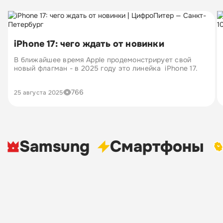
iPhone 17: чего ждать от новинки
В ближайшее время Apple продемонстрирует свой
новый флагман - в 2025 году это линейка iPhone 17.
766
25 августа 2025
Samsung
Cмартфоны
У