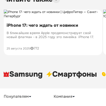
iPhone 17: чего ждать от новинки
В ближайшее время Apple продемонстрирует свой
новый флагман - в 2025 году это линейка iPhone 17.
772
25 августа 2025
Samsung
Cмартфоны
У
Покупателям
Компания