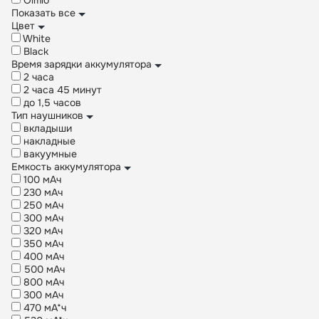
Olmio
Показать все
Цвет
White
Black
Время зарядки аккумулятора
2 часа
2 часа 45 минут
до 1,5 часов
Тип наушников
вкладыши
накладные
вакуумные
Емкость аккумулятора
100 мАч
230 мАч
250 мАч
300 мАч
320 мАч
350 мАч
400 мАч
500 мАч
800 мАч
300 мАч
470 мА*ч