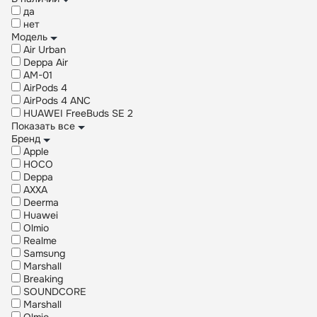
да
нет
Модель
Air Urban
Deppa Air
AM-01
AirPods 4
AirPods 4 ANC
HUAWEI FreeBuds SE 2
Показать все
Бренд
Apple
HOCO
Deppa
AXXA
Deerma
Huawei
Olmio
Realme
Samsung
Marshall
Breaking
SOUNDCORE
Marshall