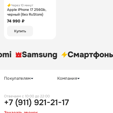
Через 10 минут
Apple iPhone 17 256Gb,
черный (без RuStore)
74 990 ₽
Купить
omi
Samsung
Cмартфон
Покупателям
Компания
c 10:00 до 22:00
+7 (911) 921-21-17
Заказать звонок