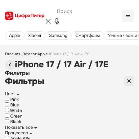
Apple
Xiaomi
Samsung
Cмартфоны
Умные часы и
Главная
Каталог
Apple
iPhone 17 / 17 Air / 17E
iPhone 17 / 17 Air / 17E
Фильтры
Фильтры
Цвет
Pink
Blue
White
Green
Black
Показать все
Процессор
Apple A19