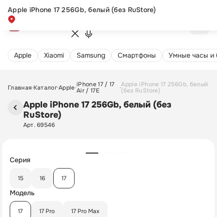
Apple iPhone 17 256Gb, белый (без RuStore)
Новинка
Apple
Xiaomi
Samsung
Cмартфоны
Умные часы и
iPhone 17 / 17
Apple iPhone 17 256Gb, белый
Главная
Каталог
Apple
Air / 17E
(без RuStore)
Apple iPhone 17 256Gb, белый (без
RuStore)
Арт. 69546
Серия
15
16
17
Модель
17
17 Pro
17 Pro Max