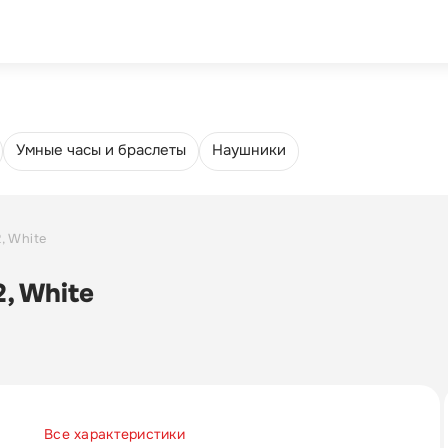
Trade-in
Еще
4.8
5
Умные часы и браслеты
Наушники
, White
, White
Все характеристики