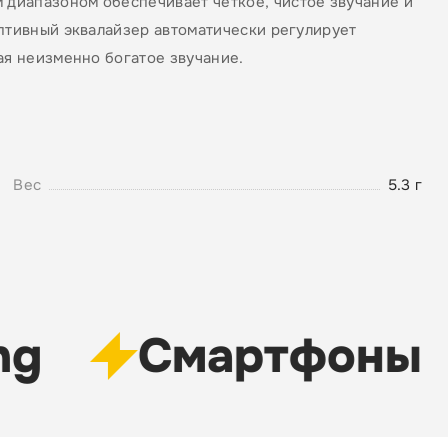
диапазоном обеспечивает чёткое, чистое звучание и
аптивный эквалайзер автоматически регулирует
ая неизменно богатое звучание.
Вес
5.3 г
g
Cмартфоны