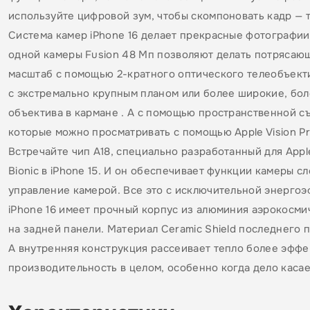
используйте цифровой зум, чтобы скомпоновать кадр — та
Система камер iPhone 16 делает прекрасные фотографии —
одной камеры Fusion 48 Мп позволяют делать потрясаю
масштаб с помощью 2-кратного оптического телеобъект
с экстремально крупным планом или более широкие, бол
объектива в кармане . А с помощью пространственной с
которые можно просматривать с помощью Apple Vision Pr
Встречайте чип A18, специально разработанный для Apple
Bionic в iPhone 15. И он обеспечивает функции камеры 
управление камерой. Все это с исключительной энергоэ
iPhone 16 имеет прочный корпус из алюминия аэрокосмич
на задней панели. Материал Ceramic Shield последнего 
А внутренняя конструкция рассеивает тепло более эффе
производительность в целом, особенно когда дело касае