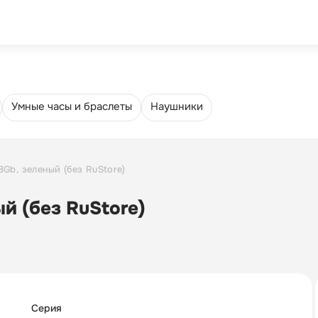
Trade-in
Еще
4.8
5
Умные часы и браслеты
Наушники
8Gb, зеленый (без RuStore)
ый (без RuStore)
Серия