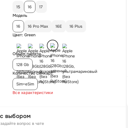
15
16
17
Модель
16
16 Pro Max
16E
16 Plus
Цвет: Green
Объём памяти
128 Gb
Количество симкарт
Sim+eSim
Все характеристики
с выбором
задайте вопрос в чате