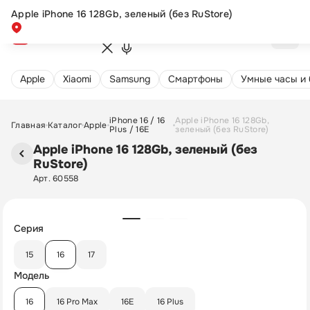
Apple iPhone 16 128Gb, зеленый (без RuStore)
Новинка
Apple
Xiaomi
Samsung
Cмартфоны
Умные часы и
iPhone 16 / 16
Apple iPhone 16 128Gb,
Главная
Каталог
Apple
Plus / 16E
зеленый (без RuStore)
Apple iPhone 16 128Gb, зеленый (без
RuStore)
Арт. 60558
Серия
15
16
17
Модель
16
16 Pro Max
16E
16 Plus