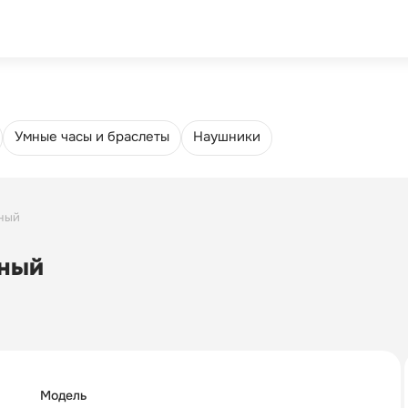
Trade-in
Еще
4.8
5
Умные часы и браслеты
Наушники
рный
рный
Модель