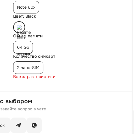
Note 60x
Цвет: Black
Объём памяти
64 Gb
Количество симкарт
2 nano-SIM
Все характеристики
с выбором
задайте вопрос в чате
нок